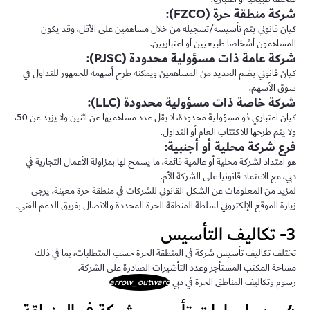
شركة منطقة حرة (FZCO):
كيان قانوني يتم تأسيسه/تسجيله من خلال مساهمين على الأقل، وقد يكون
المساهمون أشخاصا طبيعيين أو اعتباريين.
شركة عامة ذات مسؤولية محدودة (PJSC):
كيان قانوني يضم العديد من المساهمين ويمكنه طرح أسهمه للجمهور للتداول في
سوق الأسهم.
شركة خاصة ذات مسؤولية محدودة (LLC):
كيان اعتباري ذو مسؤولية محدودة، لا يقل عدد مساهميها عن اثنين ولا يزيد عن 50،
ولا يتم طرحها للاكتتاب العام أو التداول.
فرع شركة محلية أو أجنبية:
هو امتداد لشركة محلية أو عالمية قائمة، ما يسمح لها بمزاولة الأعمال التجارية في
دبي، مع الاعتماد قانونيا على الشركة الأم.
لمزيد من المعلومات عن الشكل القانوني للشركات في منطقة حرة معينة، يرجى
زيارة الموقع الإلكتروني لسلطة المنطقة الحرة المحددة والاتصال بفريق الدعم الفني.
3- تكاليف التأسيس
تختلف تكاليف تأسيس شركة في المنطقة الحرة حسب المتطلبات، بما في ذلك
مساحة المكتب المستأجر وعدد التأشيرات الصادرة على الشركة.
رسوم وتكاليف المناطق الحرة في دبي
arrow_outward