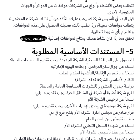
تتطلب بعض الأنشطة وأنواع من الشركات موافقات من الدوائر أو الجهات
الحكومية الأخرى.
قبل البدء في تأسيس شركتك، يجب عليك التأكد من أن نشاط شركتك المحتمل لا
يتطلب موافقات معينة، وإذا تطلب ذلك، فعليك الحصول على هذه الموافقات،
والالتزام بأي شروط تتطلبها.
تحقق مما إذا كان نشاط عملك يحتاج لموافقات إضافية
arrow_outward
5- المستندات الأساسية المطلوبة
للحصول على الموافقة المبدئية للشركة الجديدة، يجب تقديم المستندات التالية:
نسخة عن جواز سفر المرخص أو بطاقة الهوية الإماراتية
نسخة عن تصريح الإقامة/التأشيرة لمقدم الطلب
النظام الأساسي للشركة (عقد الشركة)
دراسة جدوى للمشروع (للشركات المساهمة العامة والخاصة)
لفرع شركة أجنبية أو شركة في المناطق الحرة، يجب تقديم ما يلي:
نسخة عن ترخيص الشركة الأم
لفرع شركة موجودة في إحدى الإمارات الأخرى، يجب تقديم ما يلي:
قرار صادر عن مجلس إدارة الشركة الأم بفتح فرع في دبي
خطاب تفويض من المدير العام
نسخة عن شهادة السجل التجاري للشركة الأم
نسخة عن عقد تأسيس الشركة الأم
يجب تصديق جميع المستندات الصادرة خارج الدولة لدى سفارة دولة الإمارات