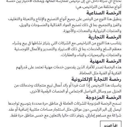
تحتاج أي شركة داخل دبي إلى ترخيص لممارسة أعمالها. ويمكنك الاختيار بين خمسة
أنواع مختلفة من التراخيص، هي:
الرخصة الصناعية
ينطبق هذا النوع من الرخص على جميع أنواع التصنيع والإنتاج والتعبئة والتغليف
والفرز والتجميع، بما في ذلك تصنيع المواد الغذائية والمنسوجات والورق،
والمنتجات البترولية، والمعدات، والأجهزة.
الرخصة التجارية
يتناسب هذا النوع من التراخيص مع الشركات التي يتركز نشاطها في بيع وشراء
معظم السلع والخدمات، بما في ذلك الاستيراد والتصدير والأعمال اللوجستية
والمنتجات، والبرمجيات، والبناء، والعقارات.
الرخصة المهنية
هذه الرخصة تصدر للأفراد الذين يقدمون خدمات مهنية تعتمد على قدراتهم
الفكرية أو الفنية مثل المحاماة.
رخصة التجارة الإلكترونية
يناسبك هذا الترخيص إذا كنت فردا أو رائد أعمال تبيع منتجاتك وخدماتك من
المنزل عبر وسائل التواصل الاجتماعي أو المنصات الرقمية الأخرى.
الرخصة المزدوجة
تسمح الرخصة المزدوجة للشركات العاملة في مناطق حرة محددة بتوسيع تواجدها
ليصل إلى البر الرئيسي دون عوائق، مثل استئجار مساحات مكتبية إضافية أو عقد
شراكة مع مساهم إماراتي. يتوفر ذلك حاليا بالتعاون مع خمس مناطق حرة فقط.
اقرأ المزيد